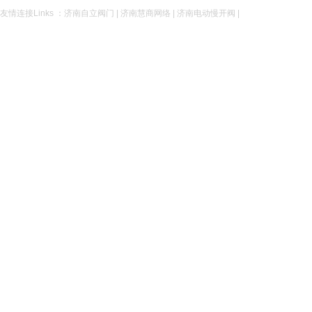
友情连接Links ：
济南自立阀门
|
济南慧商网络
|
济南电动慢开阀
|