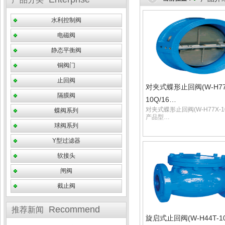
水利控制阀
电磁阀
静态平衡阀
铜阀门
止回阀
对夹式蝶形止回阀(W-H77
隔膜阀
10Q/16…
对夹式蝶形止回阀(W-H77X-10
蝶阀系列
产品型…
球阀系列
Y型过滤器
软接头
闸阀
截止阀
Recommend
推荐新闻
旋启式止回阀(W-H44T-10